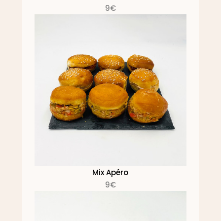
9€
Mix Apéro
9€